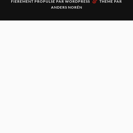
&
FIÈREMENT PROPULSÉ PAR
WORDPRESS
THÈME PAR
ANDERS NORÉN